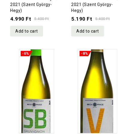
out
out
2021 (Szent György-
2021 (Szent György-
Hegy)
Hegy)
of
of
4.990
Ft
5.190
Ft
5
5
5.400
Ft
5.400
Ft
Add to cart
Add to cart
-6%
-8%