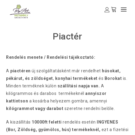
Piactér
Rendelés menete / Rendelési tájékoztató:
A
piactéren
új szolgáltatásként már rendelhet
húsokat,
pékárut, és zöldséget
,
konyhai termékeket
és
Borokat
is.
Minden terméknek külön
szállítási napja van.
A
kilógrammos és darabos termékeknél
annyiszor
kattintson
a kosárba helyezem gombra, amennyi
kilógrammot vagy darabot
szeretne rendelni belőle.
A kiszállítás
10000ft feletti
rendelés esetén
INGYENES
(Bor, Zöldség, gyümölcs, hús) termékeknél,
ezt a fizetési