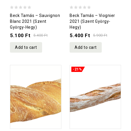
0
0
Beck Tamás – Sauvignon
Beck Tamás – Viognier
out
out
Blanc 2021 (Szent
2021 (Szent György-
György-Hegy)
Hegy)
of
of
5.100
Ft
5.400
Ft
5
5
5.400
Ft
5.900
Ft
Add to cart
Add to cart
-21%