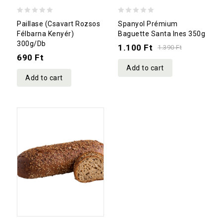
0
0
Paillase (csavart Rozsos
Spanyol Prémium
out
out
Félbarna Kenyér)
Baguette Santa Ines 350g
300g/db
of
of
1.100
Ft
1.390
Ft
690
Ft
5
5
Add to cart
Add to cart