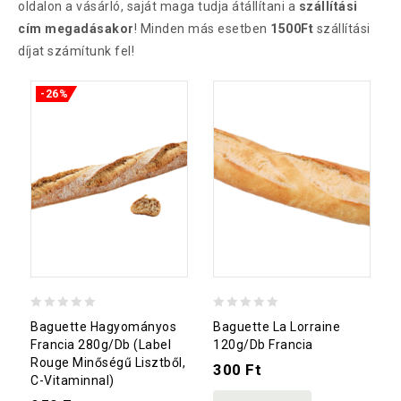
oldalon a vásárló, saját maga tudja átállítani a
szállítási
cím megadásakor
! Minden más esetben
1500Ft
szállítási
díjat számítunk fel!
-26%
0
0
Baguette Hagyományos
Baguette La Lorraine
out
out
Francia 280g/db (Label
120g/db Francia
Rouge Minőségű Lisztből,
of
of
300
Ft
C-Vitaminnal)
5
5