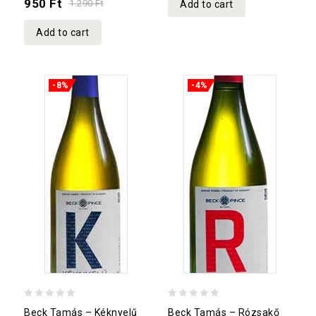
950
Ft
1.290
Ft
Add to cart
Add to cart
-8%
-4%
0
0
Beck Tamás – Kéknyelű
Beck Tamás – Rózsakő