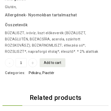
Glutén,
Allergének- Nyomokban tartalmazhat
Összetevők
BÚZALISZT; ivóvíz; liszt előkeverék (BÚZALISZT,
BÚZAGLUTÉN, BÚZACSÍRA, acerola, szárított
ROZSKOVÁSZ); BÚZAFINOMLISZT; étkezési só*;
ROZSLISZT*; napraforgó étolaj*; élesztő*. * 2% alattiak
Add to cart
Categories:
Pékáru
,
Piactér
Related products