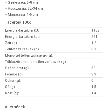
– Szélesség: 6-8 cm
– Hosszúság: 32-34 cm
– Magasság: 4-6 cm
Tápérték 100g
Energia-tartalom KJ:
1108
Energia-tartalom kcal:
261
Zsír (g):
1.2
Telített zsírsavak (g):
0.1
Mono-telítetlen zsírsavak (g):
Többszörösen telítetlen zsírsavak (g):
Szénhidrát (g):
53
Fehérje (g):
8.9
Cukor (g):
0
Só (g):
1.5
Rost (g):
1.4
Allergének