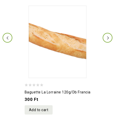
0
Baguette La Lorraine 120g/db Francia
out
300
Ft
of
5
Add to cart