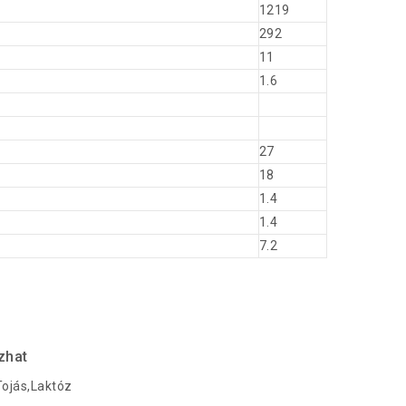
1219
292
11
1.6
27
18
1.4
1.4
7.2
zhat
Tojás,Laktóz