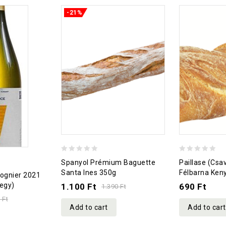
-21%
0
0
Spanyol Prémium Baguette
Paillase (csa
out
out
Santa Ines 350g
Félbarna Ken
ognier 2021
of
of
egy)
1.100
Ft
690
Ft
1.390
Ft
5
5
0
Ft
Add to cart
Add to cart