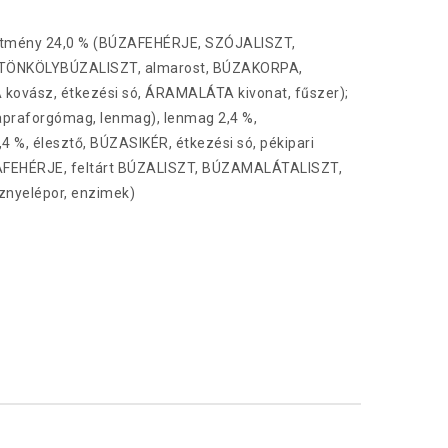
szítmény 24,0 % (BÚZAFEHÉRJE, SZÓJALISZT,
ű TÖNKÖLYBÚZALISZT, almarost, BÚZAKORPA,
A kovász, étkezési só, ÁRAMALÁTA kivonat, fűszer);
apraforgómag, lenmag), lenmag 2,4 %,
%, élesztő, BÚZASIKÉR, étkezési só, pékipari
AFEHÉRJE, feltárt BÚZALISZT, BÚZAMALÁTALISZT,
znyelépor, enzimek)