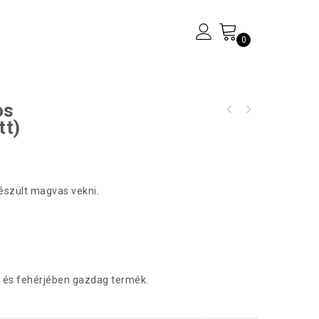
0
os
Paillase (csavart rozsos félbarna kenyér)
tt)
300g/db
észült magvas vekni.
n és fehérjében gazdag termék.