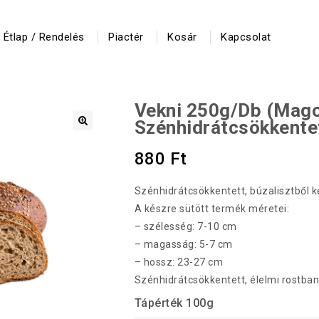
Étlap / Rendelés
Piactér
Kosár
Kapcsolat
Vekni 250g/db (mag
Szénhidrátcsökkente
🔍
880
Ft
Szénhidrátcsökkentett, búzalisztből k
A készre sütött termék méretei:
– szélesség: 7-10 cm
– magasság: 5-7 cm
– hossz: 23-27 cm
Szénhidrátcsökkentett, élelmi rostba
Tápérték 100g