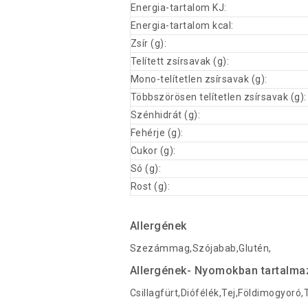
Energia-tartalom KJ:
Energia-tartalom kcal:
Zsír (g):
Telített zsírsavak (g):
Mono-telítetlen zsírsavak (g):
Többszörösen telítetlen zsírsavak (g):
Szénhidrát (g):
Fehérje (g):
Cukor (g):
Só (g):
Rost (g):
Allergének
Szezámmag,Szójabab,Glutén,
Allergének- Nyomokban tartalma
Csillagfürt,Diófélék,Tej,Földimogyoró,