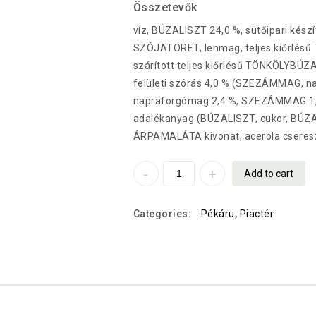
Összetevők
víz, BÚZALISZT 24,0 %, sütőipari ké
SZÓJATÖRET, lenmag, teljes kiőrlés
szárított teljes kiőrlésű TÖNKÖLYBÚZ
felületi szórás 4,0 % (SZEZÁMMAG, n
napraforgómag 2,4 %, SZEZÁMMAG 1,4 
adalékanyag (BÚZALISZT, cukor, BÚZ
ÁRPAMALÁTA kivonat, acerola cseres
Add to cart
Categories:
Pékáru
,
Piactér