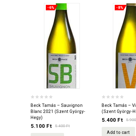
-6%
-8%
0
0
Beck Tamás – Sauvignon
Beck Tamás – Vi
out
out
Blanc 2021 (Szent György-
(Szent György-H
Hegy)
of
of
5.400
Ft
5.90
5.100
Ft
5
5
5.400
Ft
Add to cart