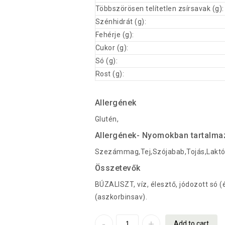
Többszörösen telítetlen zsírsavak (g):
Szénhidrát (g):
Fehérje (g):
Cukor (g):
Só (g):
Rost (g):
Allergének
Glutén,
Allergének- Nyomokban tartalma
Szezámmag,Tej,Szójabab,Tojás,Lakt
Összetevők
BÚZALISZT, víz, élesztő, jódozott só (é
(aszkorbinsav).
Add to cart