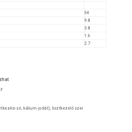
54
9.8
3.8
1.6
2.7
zhat
óz
tkezési só, kálium-jodát), lisztkezelő szer