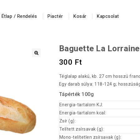
Étlap / Rendelés
Piactér
Kosár
Kapcsolat
Baguette La Lorrain
300
Ft
🔍
Téglalap alakú, kb. 27 cm hosszú franc
Egy darab súlya: 118-124 g; hosszúság
Tápérték 100g
Energia-tartalom KJ:
Energia-tartalom kcal:
Zsír (g):
Telített zsírsavak (g):
Mono-telítetlen zsírsavak (g):