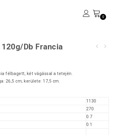
0
e 120g/db Francia
Péntek - Csirke Burrito paradicsomos salsa
mártogatóval (elviteles dobozt választani
szükséges)
ia félbagett, két vágással a tetején.
a: 26,5 cm; kerülete: 17,5 cm.
1130
270
0.7
0.1